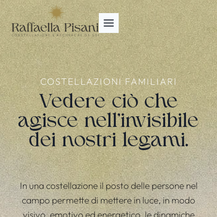
Salta
al
contenuto
COSTELLAZIONI FAMILIARI
Vedere ciò che
agisce nell’invisibile
dei nostri legami.
In una costellazione il posto delle persone nel
campo permette di mettere in luce, in modo
visivo, emotivo ed energetico, le dinamiche